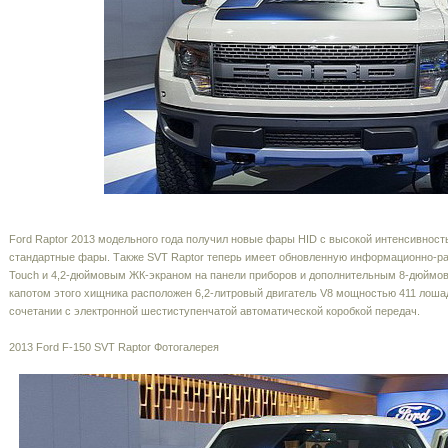
Ford Raptor 2013 модельного года получил новые фары HID с высокой интенсивность
стандартные фары. Также SVT Raptor теперь имеет обновленную информационно-р
Touch и 4,2-дюймовым ЖК-экраном на панели приборов и дополнительным 8-дюймов
капотом этого хищника расположен 6,2-литровый двигатель V8 мощностью 411 лоша
сочетании с электронной шестиступенчатой ​​автоматической коробкой передач.
2013 Ford F-150 SVT Raptor Фотогалерея