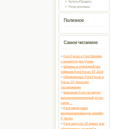
»
Купить/Продать
»
Разм.рекламы
Полезное
Самое читаемое
»
Ford Focus и Ford Mondeo
становятся доступнее
»
Шпионы в очередной раз
поймали Ford Focus ST 2014
»
Обновленные Ford Focus и
Focus ST проходят
тестирование
»
Компания Ford тестирует
высокотехнологичный «стоп-
сигна ...
»
Ford представил
модернизированную линейку
F-Series
»
Ford запустит 25 новых или
обновленных моделей в