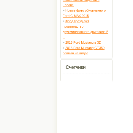
Европе
»
Новые фото обновленного
Ford C-MAX 2015
»
Форд празднует
производство
двухмиллионного двигателя E
...
»
2015 Ford Mustang в 3D
»
2016 Ford Mustang GT350
пойман на видео
Счетчики