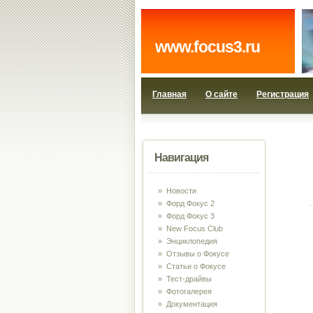
www.focus3.ru
Главная
О сайте
Регистрация
Навигация
»
Новости
»
Форд Фокус 2
»
Форд Фокус 3
»
New Focus Club
»
Энциклопедия
»
Отзывы о Фокусе
»
Статьи о Фокусе
»
Тест-драйвы
»
Фотогалерея
»
Документация