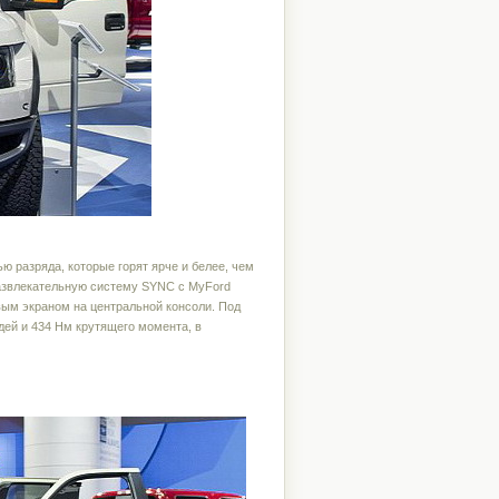
ю разряда, которые горят ярче и белее, чем
азвлекательную систему SYNC с MyFord
ым экраном на центральной консоли. Под
дей и 434 Нм крутящего момента, в