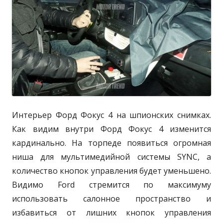
л
и
о
о
и
г
в
и
и
а
я
н
F
o
о
r
d
Интерьер Форд Фокус 4 на шпионских снимках.
п
Как видим внутри Форд Фокус 4 изменится
о
кардинально. На торпеде появиться огромная
м
ниша для мультимедийной системы SYNC, а
о
количество кнопок управления будет уменьшено.
ж
Видимо Ford стремится по максимуму
е
использовать салонное пространство и
т
избавиться от лишних кнопок управления