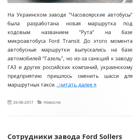
2
На Украинском заводе "Часовоярские автобусы"
4
была разработана новая маршрутка под
0
кодовым названием "Рута" на базе
в
микроавтобуса Ford Transit. До этого момента
н
автобусные маршрутки выпускались на базе
е
автомобилей "Газель", но из-за санкций к заводу
д
ГАЗ и других российских компаний, украинскому
о
предприятию пришлось сменить шасси для
р
маршрутных такси.
...читать далее
Н
о
а
ж
У
О
26-06-2017
К
Новости
н
к
и
п
а
р
к
у
т
а
о
Сотрудники завода Ford Sollers
б
е
и
в