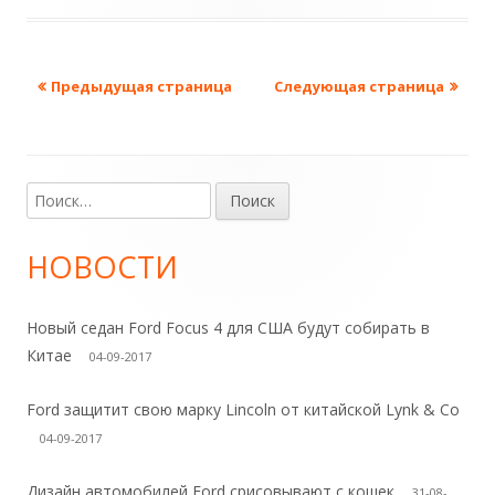
а
п
а
в
у
т
о
Предыдущая страница
Следующая страница
Навигация
б
е
д
е
л
г
по
F
и
о
записям
o
Н
Основная
к
р
r
а
боковая
d
о
и
й
НОВОСТИ
т
в
в
и
панель
и
Р
Новый седан Ford Focus 4 для США будут собирать в
а
:
о
Китае
04-09-2017
н
с
с
Ford защитит свою марку Lincoln от китайской Lynk & Co
о
и
04-09-2017
и
Дизайн автомобилей Ford срисовывают с кошек
31-08-