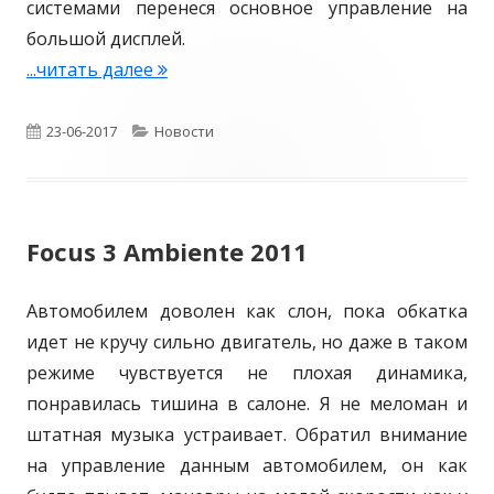
о
системами перенеся основное управление на
п
большой дисплей.
р
...читать далее
2
е
0
д
1
О
23-06-2017
К
Новости
е
8
п
а
л
И
у
т
и
н
Focus 3 Ambiente 2011
т
б
е
т
ь
е
л
г
м
Автомобилем доволен как слон, пока обкатка
р
и
о
а
идет не кручу сильно двигатель, но даже в таком
ь
к
р
ш
режиме чувствуется не плохая динамика,
е
и
понравилась тишина в салоне. Я не меломан и
р
о
и
н
штатная музыка устраивает. Обратил внимание
Ф
в
и
ы
на управление данным автомобилем, он как
о
а