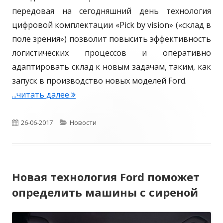
к
передовая на сегодняшний день технология
у
цифровой комплектации «Pick by vision» («склад в
н
поле зрения») позволит повысить эффективность
а
логистических процессов и оперативно
о
адаптировать склад к новым задачам, таким, как
с
запуск в производство новых моделей Ford.
н
...читать далее
С
о
о
в
т
О
26-06-2017
К
Новости
е
р
п
а
F
у
у
т
o
д
Новая технология Ford поможет
r
б
е
н
определить машины с сиреной
d
и
л
г
T
к
и
о
r
и