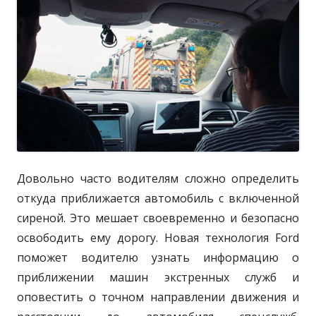
к
р
a
з
n
а
о
и
s
в
в
и
i
о
а
t
д
н
а
F
о
o
r
Довольно часто водителям сложно определить
d
откуда приближается автомобиль с включенной
S
сиреной. Это мешает своевременно и безопасно
o
освободить ему дорогу. Новая технология Ford
l
поможет водителю узнать информацию о
l
приближении машин экстренных служб и
e
оповестить о точном направлении движения и
r