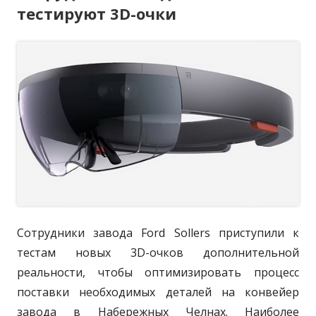
тестируют 3D-очки
н
л
г
F
е
o
и
о
с
r
к
р
о
d
з
о
и
E
д
x
в
и
а
p
а
л
l
н
и
o
м
о
r
а
e
р
Сотрудники завода Ford Sollers приступили к
r
ш
тестам новых 3D-очков дополнительной
р
реальности, чтобы оптимизировать процесс
у
поставки необходимых деталей на конвейер
т
завода в Набережных Челнах. Наиболее