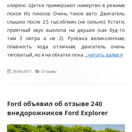
клиренс. Щетки примерзают намертво в режиме
5
в
и
покоя. Из плюсов: Очень тихое авто. Двигатель
л
а
слышно после 2.5 тыс.об/мин (не сильно). Кстати,
.
приятный звук выхлопа на двушке (как буд-то
н
с
там 3 литра а не 2). Рулёжка великолепная,
.
о
плавность хода отличная, двигатель очень
с
тяговитый, но я на обкатке пока.
...читать далее
Т
к
и
о
т
О
26-06-2017
К
Отзывы
н
а
д
п
а
н
и
у
т
и
ц
Ford объявил об отзыве 240
б
е
к
и
внедорожников Ford Explorer
х
о
л
г
е
н
и
о
т
е