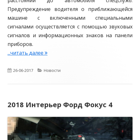
расстоянии до автомобиля спецслужб.
s
Предупреждение водителя о приближающейся
т
машине с включенными специальными
е
сигналами осуществляется с помощью звуковых
с
сигналов и информационных знаков на панели
т
приборов.
и
...читать далее
Н
р
о
у
в
О
26-06-2017
К
Новости
ю
а
п
а
т
я
у
т
3
т
2018 Интерьер Форд Фокус 4
D
б
е
е
-
х
л
г
о
н
и
о
ч
о
к
к
р