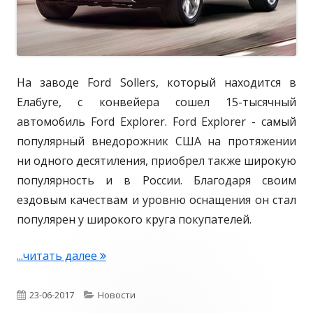
T
о
i
t
a
На заводе Ford Sollers, который находится в
n
Елабуге, с конвейера сошел 15-тысячный
i
автомобиль Ford Explorer. Ford Explorer - самый
u
популярный внедорожник США на протяжении
m
ни одного десятиления, приобрел также широкую
популярность и в России. Благодаря своим
ездовым качествам и уровню оснащения он стал
популярен у широкого круга покупателей.
...читать далее
Н
а
з
О
23-06-2017
К
Новости