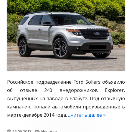
к
р
ч
р
б
о
и
о
е
м
в
и
к
и
а
2
м
н
.
у
0
з
о
П
ы
о
к
в
о
Российское подразделение Ford Sollers объявило
е
й
об отзыве 240 внедорожников Explorer,
р
выпущенных на заводе в Елабуге. Под отзывную
ш
кампанию попали автомобили произведенные в
и
марте-декабре 2014 года.
...читать далее
F
ф
o
т
r
О
26-06-2017
К
Новости