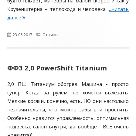
с
будто плывет, маневры на малой скорости как у
р
с
Крузенштерна – теплохода и человека.
...читать
н
д
и
далее
F
Ф
о
р
o
о
е
c
О
23-06-2017
К
Отзывы
к
н
u
у
п
а
о
s
с
у
т
й
3
4
ФФ3 2,0 PowerShift Titanium
б
е
A
m
л
г
2,0 ПШ Титаниум+обогрев Машина - просто
b
и
о
супер! Когда за рулем, не хочется вылезать.
i
к
р
Мелкие косяки, конечно, есть, НО они настолько
e
незначительны, что можно забыть и простить.
n
о
и
Особенно нравится управляемость, оптимальная
t
в
и
подвеска, салон внутри, да вообще - ВСЕ очень
e
а
нравится))