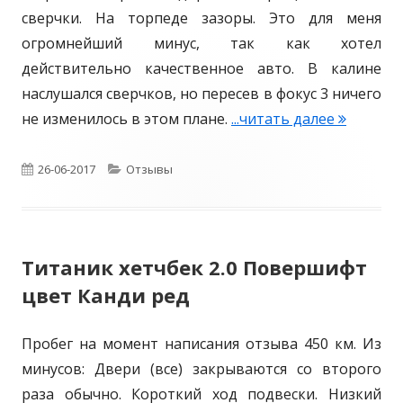
сверчки. На торпеде зазоры. Это для меня
огромнейший минус, так как хотел
действительно качественное авто. В калине
наслушался сверчков, но пересев в фокус 3 ничего
не изменилось в этом плане.
...читать далее
Ф
Ф
3
О
26-06-2017
К
Отзывы
А
п
а
м
у
т
б
Титаник хетчбек 2.0 Повершифт
б
е
и
цвет Канди ред
е
л
г
н
и
о
Пробег на момент написания отзыва 450 км. Из
т
к
р
минусов: Двери (все) закрываются со второго
1
раза обычно. Короткий ход подвески. Низкий
0
о
и