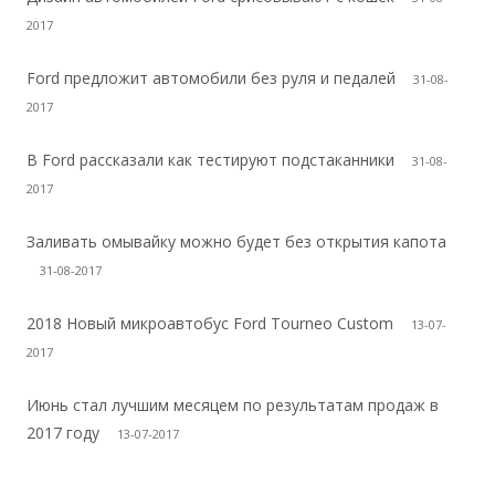
в
2017
ы
п
Ford предложит автомобили без руля и педалей
31-08-
у
2017
щ
е
В Ford рассказали как тестируют подстаканники
31-08-
н
2017
1
Заливать омывайку можно будет без открытия капота
5
31-08-2017
0
0
2018 Новый микроавтобус Ford Tourneo Custom
13-07-
0
2017
-
й
Июнь стал лучшим месяцем по результатам продаж в
2017 году
E
13-07-2017
x