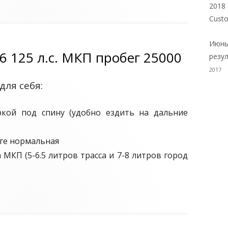
2018
з
Cust
ы
в
Июнь
о
6 125 л.с. МКП пробег 25000
резу
Ф
2017
о
для себя:
р
д
кой под спину (удобно ездить на дальние
Ф
о
оге нормальная
к
 МКП (5-6.5 литров трасса и 7-8 литров город
у
с
3