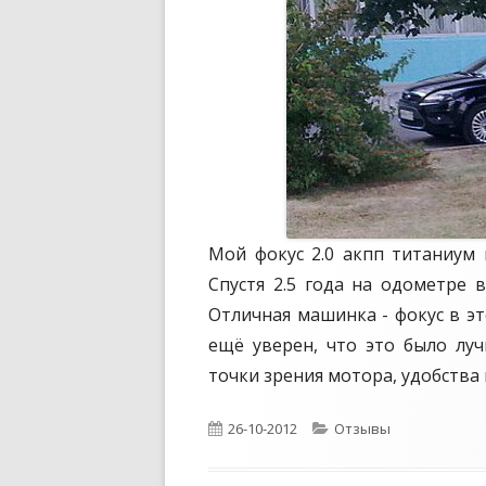
о
Мой фокус 2.0 акпп титаниум 
Спустя 2.5 года на одометре 
Отличная машинка - фокус в эт
ещё уверен, что это было лу
точки зрения мотора, удобства
О
26-10-2012
К
Отзывы
п
а
у
т