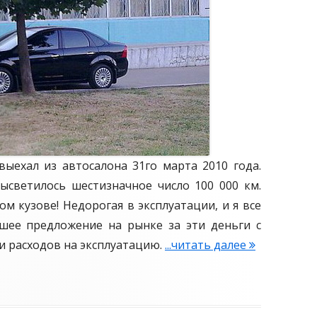
и
о
п
т
и
м
а
л
выехал из автосалона 31го марта 2010 года.
ь
высветилось шестизначное число 100 000 км.
н
ом кузове! Недорогая в эксплуатации, и я все
ы
чшее предложение на рынке за эти деньги с
й
 и расходов на эксплуатацию.
...читать далее
Ф
п
о
о
р
ц
д
е