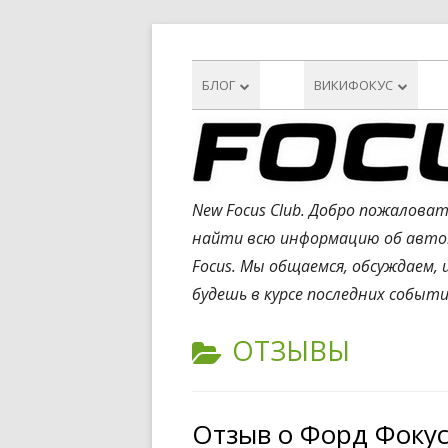
Перейти
Новости Ford
к
Основное
БЛОГ
ВИКИФОКУС
содержанию
меню
НОВОСТИ
FAQ
РЕМОНТ
ВОПРОСЫ-ОТВЕТЫ
New Focus Club. Добро пожалова
ТЕСТ ДРАЙВ
ДОКУМЕНТАЦИЯ
найти всю информацию об автомо
ТЮНИНГ
ДВИГАТЕЛЬ
Focus. Мы общаемся, обсуждаем,
будешь в курсе последних событи
ВСТРЕЧИ
КУЗОВ И САЛОН
МУЛЬТИМЕДИА
КАТЕГОРИЯ:
ОТЗЫВЫ
ОПТИКА
СИСТЕМЫ БЕЗОПАСНОС
Отзыв о Форд Фокус