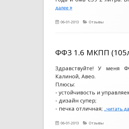
и
а
.
далее
Ф
т
н
с
о
о
а
О
06-01-2013
К
Отзывы
.
р
н
п
а
М
д
у
и
т
К
Ф
б
е
к
П
о
л
г
ФФ3 1.6 МКПП (105л.
1
и
о
п
к
.
к
р
р
у
Здравствуйте! У меня Ф
6
о
и
о
с
в
и
Калиной, Авео.
1
б
3
а
Плюсы:
2
е
T
н
- устойчивость и управляе
5
о
г
r
- дизайн супер;
2
e
- печка отличная;
...читать 
5
n
0
d
О
06-01-2013
К
Отзывы
0
2