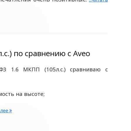
с.) по сравнению с Aveo
Ф3 1.6 МКПП (105л.с.) сравниваю с
мость на высоте;
далее
Ф
Ф
3