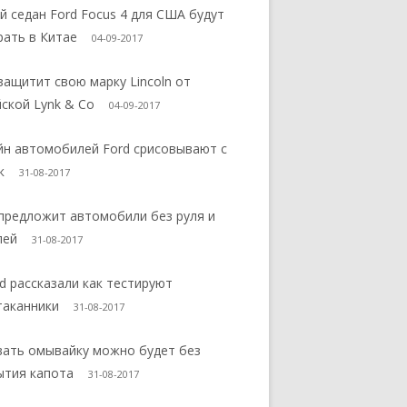
й седан Ford Focus 4 для США будут
рать в Китае
04-09-2017
защитит свою марку Lincoln от
йской Lynk & Co
04-09-2017
йн автомобилей Ford срисовывают с
к
31-08-2017
 предложит автомобили без руля и
лей
31-08-2017
d рассказали как тестируют
таканники
31-08-2017
вать омывайку можно будет без
ытия капота
31-08-2017