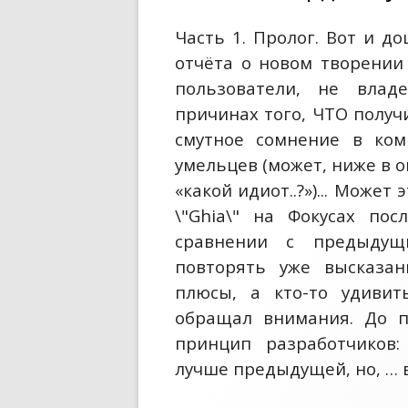
ТОРМОЗНАЯ СИСТЕМА
Часть 1. Пролог. Вот и д
ХОДОВАЯ ЧАСТЬ
отчёта о новом творении
пользователи, не вла
ШИНЫ И ДИСКИ
причинах того, ЧТО получ
ЭЛЕКТРООБОРУДОВАН
смутное сомнение в ком
умельцев (может, ниже в о
«какой идиот..?»)... Может
\"Ghia\" на Фокусах пос
сравнении с предыдущ
повторять уже высказа
плюсы, а кто-то удивит
обращал внимания. До п
принцип разработчиков
лучше предыдущей, но, … в