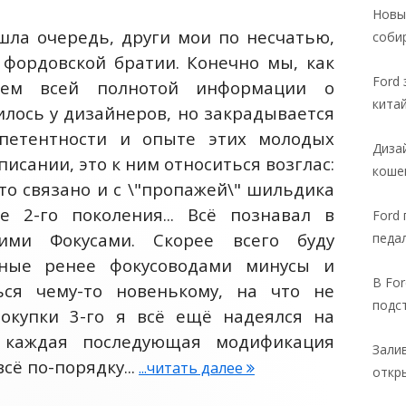
Новы
:
ошла очередь, други мои по несчатью,
соби
 фордовской братии. Конечно мы, как
Ford 
деем всей полнотой информации о
кита
илось у дизайнеров, но закрадывается
ИЕ
петентности и опыте этих молодых
Диза
писании, это к ним относиться возглас:
коше
 это связано и с \"пропажей\" шильдика
ле 2-го поколения... Всё познавал в
Ford
ими Фокусами. Скорее всего буду
педа
нные ренее фокусоводами минусы и
В For
ься чему-то новенькому, на что не
подс
окупки 3-го я всё ещё надеялся на
: каждая последующая модификация
Зали
сё по-порядку...
...читать далее
О
откр
т