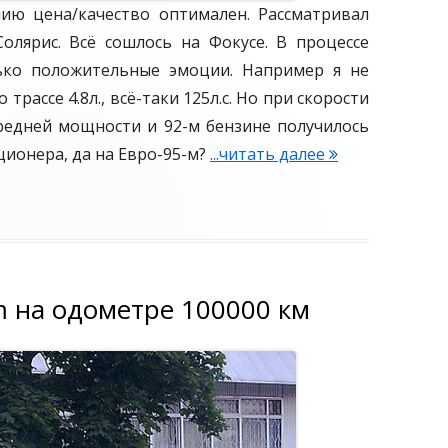
ию цена/качество оптимален. Рассматривал
п
Солярис. Всё сошлось на Фокусе. В процессе
о
ько положительные эмоции. Например я не
с
трассе 4.8л., всё-таки 125л.с. Но при скорости
р
редней мощности и 92-м бензине получилось
а
иционера, да на Евро-95-м?
в
...читать далее
Ф
н
Ф
е
3
н
С
и
т
ю
и
m на одометре 100000 км
с
л
A
ь
v
н
e
ы
o
й