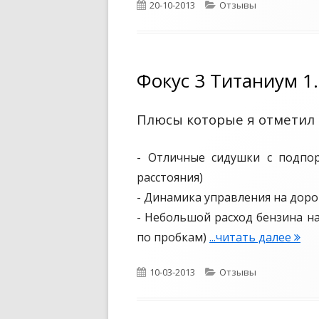
О
20-10-2013
К
Отзывы
п
а
у
т
б
е
л
г
Фокус 3 Титаниум 1.
и
о
к
р
Плюсы которые я отметил 
о
и
в
и
а
- Отличные сидушки с подпор
н
расстояния)
о
- Динамика управления на дор
- Небольшой расход бензина на
по пробкам)
...читать далее
Ф
о
О
10-03-2013
К
Отзывы
к
п
а
у
у
т
с