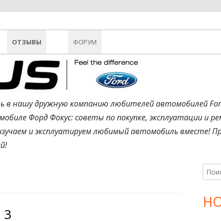
ОТЗЫВЫ
ФОРУМ
FAQ ФОКУС 1
FAQ ФОКУС 2
ВОПРОСЫ ФФ1
ть в нашу дружную компанию любителей автомобилей Ford
FAQ ФОКУС 3
ПРОБЛЕМЫ ФФ1
биле Форд Фокус: советы по покупке, эксплуатации и р
ВОПРОСЫ ФФ2
 изучаем и эксплуатируем любимый автомобиль вместе! Пр
й!
ПРОБЛЕМЫ ФФ2
ВОПРОСЫ ФФ3
Н
Ос
а
ПРОБЛЕМЫ ФФ3
бо
й
Н
т
ТИ
 3
па
и