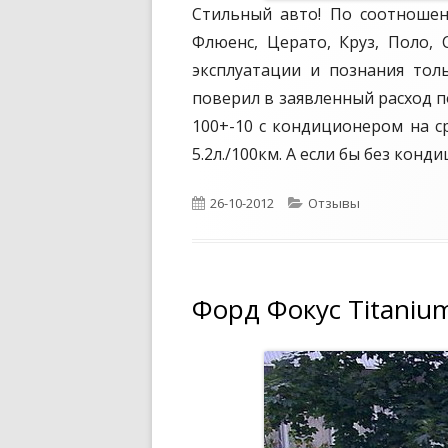
Стильный авто! По соотношен
Флюенс, Церато, Круз, Поло, 
эксплуатации и познания тол
поверил в заявленный расход по 
100+-10 с кондиционером на с
5.2л./100км. А если бы без конд
О
26-10-2012
К
Отзывы
п
а
у
т
б
е
л
г
Форд Фокус Titaniu
и
о
к
р
о
и
в
и
а
н