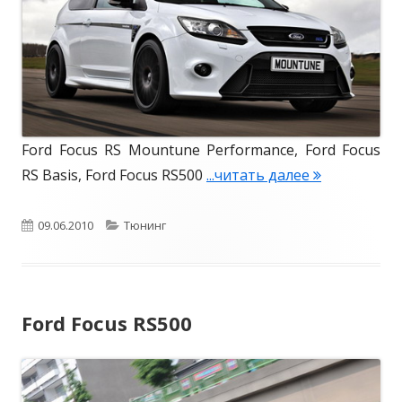
e
в
и
M
а
a
н
n
s
о
Ford Focus RS Mountune Performance, Ford Focus
RS Basis, Ford Focus RS500
...читать далее
К
о
л
О
09.06.2010
К
Тюнинг
л
п
а
е
у
т
к
Ford Focus RS500
б
е
ц
и
л
г
я
и
о
F