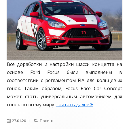
r
о
и
d
в
и
F
а
o
н
c
u
о
s
S
Все доработки и настройки шасси концепта на
T
основе Ford Focus были выполнены в
2
соответствии с регламентом FIA для кольцевых
0
гонок. Таким образом, Focus Race Car Concept
1
может стать универсальным автомобилем для
2
гонок по всему миру.
...читать далее
F
o
c
О
27.01.2011
К
Тюнинг
u