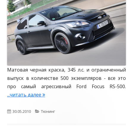
к
р
o
r
о
и
d
в
и
F
а
o
н
c
u
о
s
Матовая черная краска, 345 л.с. и ограниченный
R
выпуск в количестве 500 экземпляров - все это
S
про самый агрессивный Ford Focus RS-500.
...читать далее
F
o
r
О
30.05.2010
К
Тюнинг
d
п
а
F
у
т