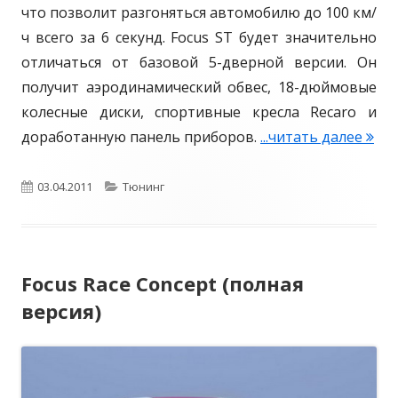
i
что позволит разгоняться автомобилю до 100 км/
n
ч всего за 6 секунд. Focus ST будет значительно
g
отличаться от базовой 5-дверной версии. Он
E
получит аэродинамический обвес, 18-дюймовые
d
колесные диски, спортивные кресла Recaro и
i
доработанную панель приборов.
...читать далее
Н
t
о
i
в
О
03.04.2011
К
Тюнинг
o
ы
п
а
n
е
у
т
ф
Focus Race Concept (полная
б
е
о
версия)
т
л
г
о
и
о
F
к
р
o