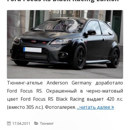
u
л
г
s
и
о
S
к
р
T
W
о
и
a
в
и
g
а
o
н
n
о
Тюнинг-ателье Anderson Germany доработало
Ford Focus RS. Окрашенный в черно-матовый
цвет Ford Focus RS Black Racing выдает 420 л.с.
(вместо 305 л.с.). Фотогалерея.
...читать далее
F
o
r
О
17.04.2011
К
Тюнинг