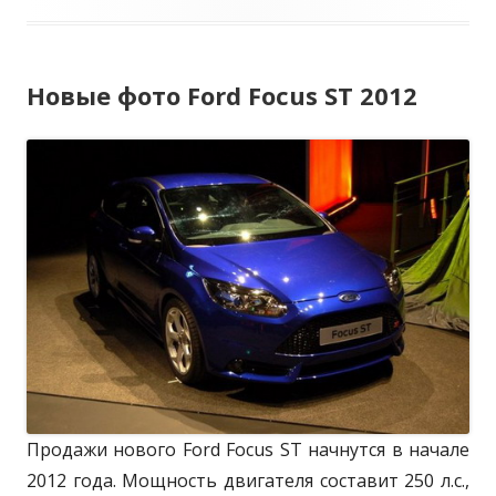
d
п
а
F
у
т
o
Новые фото Ford Focus ST 2012
б
е
c
u
л
г
s
и
о
R
к
р
S
B
о
и
l
в
и
a
а
c
н
k
R
о
a
Продажи нового Ford Focus ST начнутся в начале
c
2012 года. Мощность двигателя составит 250 л.с.,