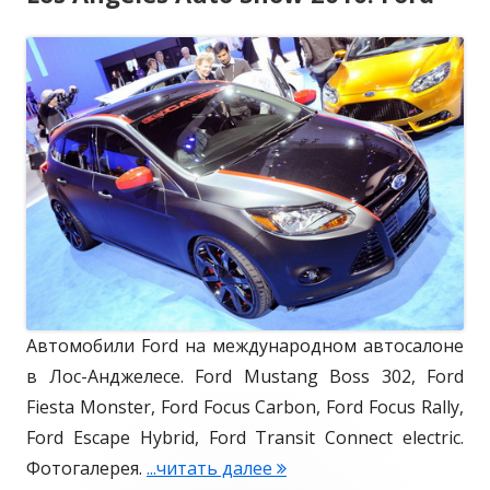
т
л
г
о
и
о
F
к
р
o
r
о
и
d
в
и
F
а
o
н
c
u
о
s
Автомобили Ford на международном автосалоне
S
в Лос-Анджелесе. Ford Mustang Boss 302, Ford
T
Fiesta Monster, Ford Focus Carbon, Ford Focus Rally,
Ford Escape Hybrid, Ford Transit Connect electric.
Фотогалерея.
...читать далее
L