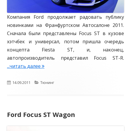
Компания Ford продолжает радовать публику
новинками на Франфуртском Автосалоне 2011.
Сначала были представлены Focus ST в кузове
хэтчбек и универсал, потом пришла очередь
концепта Fiesta ST, и, наконец,
автопроизводитель представил Focus ST-R.
...читать далее
F
o
r
О
14.09.2011
К
Тюнинг
d
п
а
F
у
т
o
Ford Focus ST Wagon
б
е
c
u
л
г