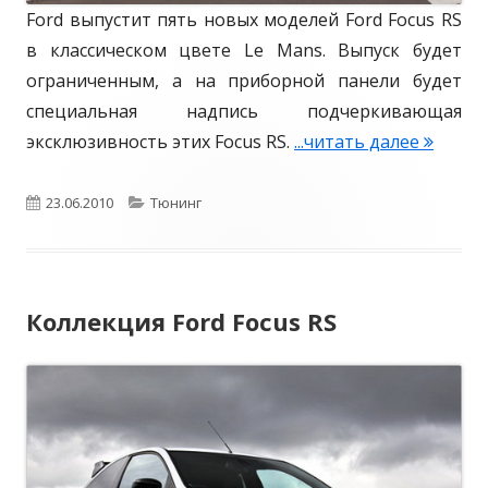
w
Ford выпустит пять новых моделей Ford Focus RS
2
в классическом цвете Le Mans. Выпуск будет
0
ограниченным, а на приборной панели будет
1
специальная надпись подчеркивающая
0
эксклюзивность этих Focus RS.
...читать далее
F
:
o
F
r
О
23.06.2010
К
Тюнинг
o
d
п
а
r
F
у
т
d
o
Коллекция Ford Focus RS
б
е
c
u
л
г
s
и
о
R
к
р
S
L
о
и