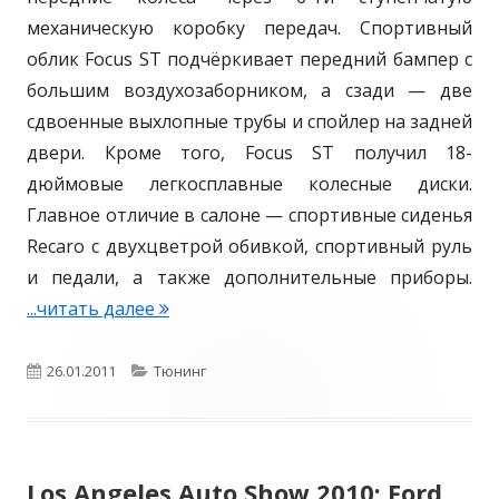
механическую коробку передач. Спортивный
н
облик Focus ST подчёркивает передний бампер с
а
большим воздухозаборником, а сзади — две
я
сдвоенные выхлопные трубы и спойлер на задней
в
двери. Кроме того, Focus ST получил 18-
е
дюймовые легкосплавные колесные диски.
р
Главное отличие в салоне — спортивные сиденья
с
Recaro с двухцветрой обивкой, спортивный руль
и
и педали, а также дополнительные приборы.
я
...читать далее
Н
)
о
в
О
26.01.2011
К
Тюнинг
ы
п
а
е
у
т
ф
Los Angeles Auto Show 2010: Ford
б
е
о