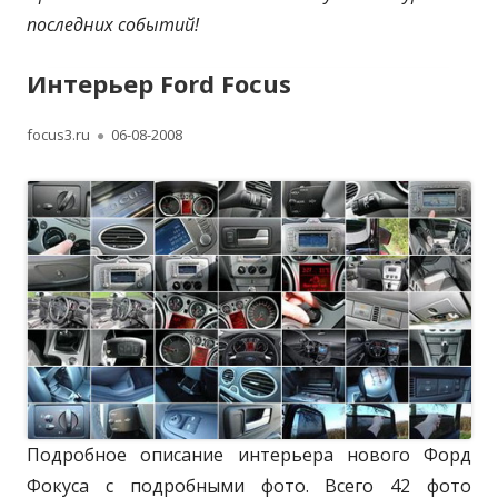
последних событий!
Интерьер Ford Focus
А
focus3.ru
О
06-08-2008
в
п
т
у
о
б
р
л
и
к
о
Подробное описание интерьера нового Форд
в
Фокуса с подробными фото. Всего 42 фото
а